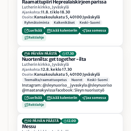
Raamattupiiri Heprealaiskirjeen parissa
Lutherin kirkko, Jyväskylä
11.8. ti klo 18.30
Ajankohta:
Kansakoulukatu 5, 40100 Jyväskylä
Osoite:
Ryhmätoiminta
Kaikenikäiset
Keski-Suomi
Lue lisää
Lisää kalenteriin
Jaa somessa
Reittiohje
6 PÄIVÄN PÄÄSTÄ
17.30
Nuortenilta: get together -ilta
Lutherin kirkko, Jyväskylä
12.8. ke klo 17.30
Ajankohta:
Kansakoulukatu 5, 40100 Jyväskylä
Osoite:
Teemailta/raamattuopetus
Nuoret
Keski-Suomi
Instagram: @sleynuoriso_jyvaskyla @sleynuoriso
@maatanakyvissa Facebook: Sleyn nuorisotyö
Lue lisää
Lisää kalenteriin
Jaa somessa
Reittiohje
10 PÄIVÄN PÄÄSTÄ
12.00
Messu