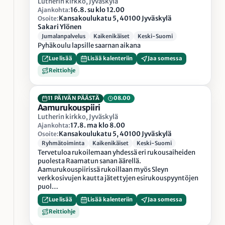
Lutherin kirkko, Jyväskylä
16.8. su klo 12.00
Ajankohta:
Kansakoulukatu 5, 40100 Jyväskylä
Osoite:
Sakari Ylönen
Jumalanpalvelus
Kaikenikäiset
Keski-Suomi
Pyhäkoulu lapsille saarnan aikana
Lue lisää
Lisää kalenteriin
Jaa somessa
Reittiohje
11 PÄIVÄN PÄÄSTÄ
08.00
Aamurukouspiiri
Lutherin kirkko, Jyväskylä
17.8. ma klo 8.00
Ajankohta:
Kansakoulukatu 5, 40100 Jyväskylä
Osoite:
Ryhmätoiminta
Kaikenikäiset
Keski-Suomi
Tervetuloa rukoilemaan yhdessä eri rukousaiheiden
puolesta Raamatun sanan äärellä.
Aamurukouspiirissä rukoillaan myös Sleyn
verkkosivujen kautta jätettyjen esirukouspyyntöjen
puol…
Lue lisää
Lisää kalenteriin
Jaa somessa
Reittiohje