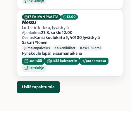
Reittiohje
17 PÄIVÄN PÄÄSTÄ
12.00
Messu
Lutherin kirkko, Jyväskylä
23.8. su klo 12.00
Ajankohta:
Kansakoulukatu 5, 40100 Jyväskylä
Osoite:
Sakari Ylönen
Jumalanpalvelus
Kaikenikäiset
Keski-Suomi
Pyhäkoulu lapsille saarnan aikana
Lue lisää
Lisää kalenteriin
Jaa somessa
Reittiohje
Lisää tapahtumia