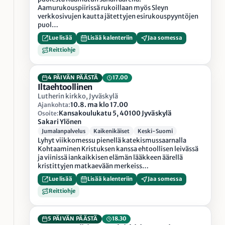
Aamurukouspiirissä rukoillaan myös Sleyn
verkkosivujen kautta jätettyjen esirukouspyyntöjen
puol…
Lue lisää
Lisää kalenteriin
Jaa somessa
Reittiohje
4 PÄIVÄN PÄÄSTÄ
17.00
Iltaehtoollinen
Lutherin kirkko, Jyväskylä
10.8. ma klo 17.00
Ajankohta:
Kansakoulukatu 5, 40100 Jyväskylä
Osoite:
Sakari Ylönen
Jumalanpalvelus
Kaikenikäiset
Keski-Suomi
Lyhyt viikkomessu pienellä katekismussaarnalla
Kohtaaminen Kristuksen kanssa ehtoollisen leivässä
ja viinissä iankaikkisen elämän lääkkeen äärellä
kristittyjen matkaevään merkeiss…
Lue lisää
Lisää kalenteriin
Jaa somessa
Reittiohje
5 PÄIVÄN PÄÄSTÄ
18.30