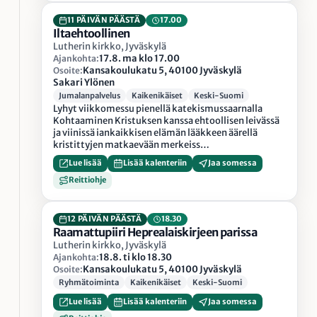
11 PÄIVÄN PÄÄSTÄ
17.00
Iltaehtoollinen
Lutherin kirkko, Jyväskylä
17.8. ma klo 17.00
Ajankohta:
Kansakoulukatu 5, 40100 Jyväskylä
Osoite:
Sakari Ylönen
Jumalanpalvelus
Kaikenikäiset
Keski-Suomi
Lyhyt viikkomessu pienellä katekismussaarnalla
Kohtaaminen Kristuksen kanssa ehtoollisen leivässä
ja viinissä iankaikkisen elämän lääkkeen äärellä
kristittyjen matkaevään merkeiss…
Lue lisää
Lisää kalenteriin
Jaa somessa
Reittiohje
12 PÄIVÄN PÄÄSTÄ
18.30
Raamattupiiri Heprealaiskirjeen parissa
Lutherin kirkko, Jyväskylä
18.8. ti klo 18.30
Ajankohta:
Kansakoulukatu 5, 40100 Jyväskylä
Osoite:
Ryhmätoiminta
Kaikenikäiset
Keski-Suomi
Lue lisää
Lisää kalenteriin
Jaa somessa