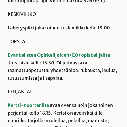
Kuoronjohtaja Ilpo Vuorenoja 040 526 0909
KESKIVIIKKO
Lähetyspiiri
joka toinen keskiviikko kello 18.00.
TORSTAI
Evankelisten Opiskelijoiden (EO) opiskelijailta
torstaisin kello 18.30. Ohjelmassa on
raamattuopetusta, yhdessäoloa, rukousta, laulua,
tutustumista ja iltapalaa.
PERJANTAI
Kertsi-nuortenilta
avaa ovensa noin joka toinen
perjantai
kello 18.15. Kertsi on avoin kaikille
nuorille. Tarjolla on oleilua, pelailua, raamista,