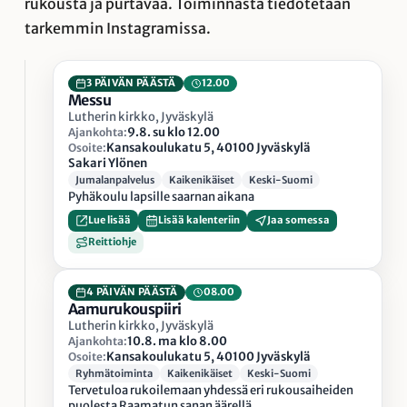
rukousta ja purtavaa. Toiminnasta tiedotetaan
tarkemmin Instagramissa.
3 PÄIVÄN PÄÄSTÄ
12.00
Messu
Lutherin kirkko, Jyväskylä
9.8. su klo 12.00
Ajankohta:
Kansakoulukatu 5, 40100 Jyväskylä
Osoite:
Sakari Ylönen
Jumalanpalvelus
Kaikenikäiset
Keski-Suomi
Pyhäkoulu lapsille saarnan aikana
Lue lisää
Lisää kalenteriin
Jaa somessa
Reittiohje
4 PÄIVÄN PÄÄSTÄ
08.00
Aamurukouspiiri
Lutherin kirkko, Jyväskylä
10.8. ma klo 8.00
Ajankohta:
Kansakoulukatu 5, 40100 Jyväskylä
Osoite:
Ryhmätoiminta
Kaikenikäiset
Keski-Suomi
Tervetuloa rukoilemaan yhdessä eri rukousaiheiden
puolesta Raamatun sanan äärellä.